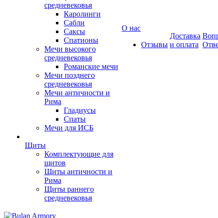
средневековья
Каролинги
Сабли
О нас
Саксы
Доставка
Вопр
Спатионы
Отзывы
и оплата
Отв
Мечи высокого
средневековья
Романские мечи
Мечи позднего
средневековья
Мечи античности и
Рима
Гладиусы
Спаты
Мечи для ИСБ
Щиты
Комплектующие для
щитов
Щиты античности и
Рима
Щиты раннего
средневековья