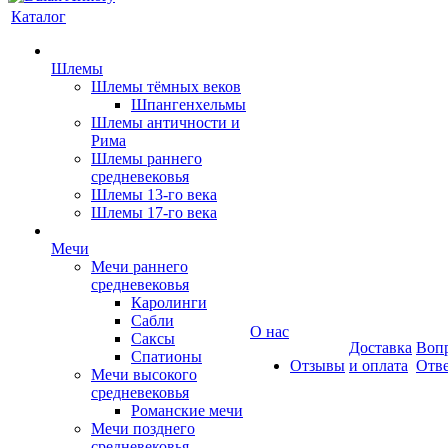
Каталог
Шлемы
Шлемы тёмных веков
Шпангенхельмы
Шлемы античности и
Рима
Шлемы раннего
средневековья
Шлемы 13-го века
Шлемы 17-го века
Мечи
Мечи раннего
средневековья
Каролинги
Сабли
О нас
Саксы
Доставка
Вопр
Спатионы
Отзывы
и оплата
Отв
Мечи высокого
средневековья
Романские мечи
Мечи позднего
средневековья