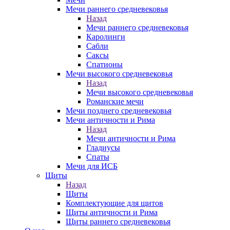
Мечи раннего средневековья
Назад
Мечи раннего средневековья
Каролинги
Сабли
Саксы
Спатионы
Мечи высокого средневековья
Назад
Мечи высокого средневековья
Романские мечи
Мечи позднего средневековья
Мечи античности и Рима
Назад
Мечи античности и Рима
Гладиусы
Спаты
Мечи для ИСБ
Щиты
Назад
Щиты
Комплектующие для щитов
Щиты античности и Рима
Щиты раннего средневековья