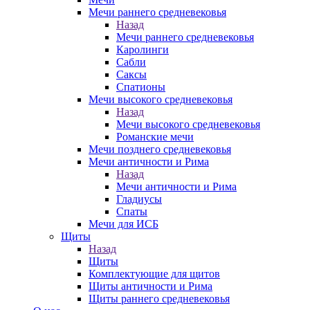
Мечи раннего средневековья
Назад
Мечи раннего средневековья
Каролинги
Сабли
Саксы
Спатионы
Мечи высокого средневековья
Назад
Мечи высокого средневековья
Романские мечи
Мечи позднего средневековья
Мечи античности и Рима
Назад
Мечи античности и Рима
Гладиусы
Спаты
Мечи для ИСБ
Щиты
Назад
Щиты
Комплектующие для щитов
Щиты античности и Рима
Щиты раннего средневековья