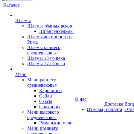
Каталог
Шлемы
Шлемы тёмных веков
Шпангенхельмы
Шлемы античности и
Рима
Шлемы раннего
средневековья
Шлемы 13-го века
Шлемы 17-го века
Мечи
Мечи раннего
средневековья
Каролинги
Сабли
О нас
Саксы
Доставка
Вопр
Спатионы
Отзывы
и оплата
Отв
Мечи высокого
средневековья
Романские мечи
Мечи позднего
средневековья