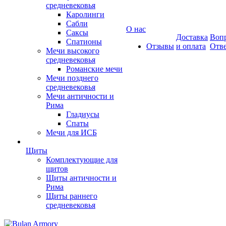
средневековья
Каролинги
Сабли
О нас
Саксы
Доставка
Вопр
Спатионы
Отзывы
и оплата
Отв
Мечи высокого
средневековья
Романские мечи
Мечи позднего
средневековья
Мечи античности и
Рима
Гладиусы
Спаты
Мечи для ИСБ
Щиты
Комплектующие для
щитов
Щиты античности и
Рима
Щиты раннего
средневековья