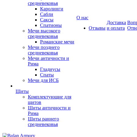
средневековья
Каролинги
Сабли
О нас
Саксы
Доставка
Вопр
Спатионы
Отзывы
и оплата
Отв
Мечи высокого
средневековья
Романские мечи
Мечи позднего
средневековья
Мечи античности и
Рима
Гладиусы
Спаты
Мечи для ИСБ
Щиты
Комплектующие для
щитов
Щиты античности и
Рима
Щиты раннего
средневековья