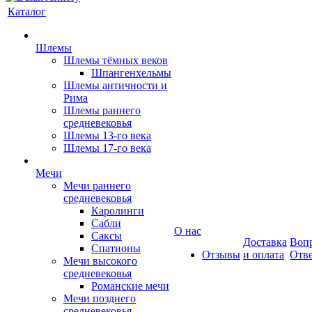
Каталог
Шлемы
Шлемы тёмных веков
Шпангенхельмы
Шлемы античности и
Рима
Шлемы раннего
средневековья
Шлемы 13-го века
Шлемы 17-го века
Мечи
Мечи раннего
средневековья
Каролинги
Сабли
О нас
Саксы
Доставка
Вопр
Спатионы
Отзывы
и оплата
Отв
Мечи высокого
средневековья
Романские мечи
Мечи позднего
средневековья