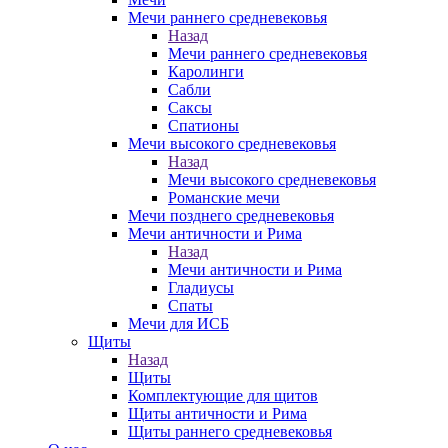
Мечи раннего средневековья
Назад
Мечи раннего средневековья
Каролинги
Сабли
Саксы
Спатионы
Мечи высокого средневековья
Назад
Мечи высокого средневековья
Романские мечи
Мечи позднего средневековья
Мечи античности и Рима
Назад
Мечи античности и Рима
Гладиусы
Спаты
Мечи для ИСБ
Щиты
Назад
Щиты
Комплектующие для щитов
Щиты античности и Рима
Щиты раннего средневековья