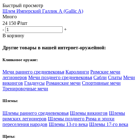
Быстрый просмотр
Шлем Имперский Галлик А (Gallic A)
Много
24 150
₽
/шт
-
+
В корзину
Другие товары в нашей интернет-оружейной:
Клинковое оружие:
Мечи раннего средневековья
Каролинги
Римские мечи
легионеров
Мечи позднего средневековья
Сабли
Спаты
Мечи
викингов
Гладиусы
Романские мечи
Спортивные мечи
Тренировочные мечи
Шлемы:
Шлемы раннего средневековья
Шлемы викингов
Шлемы
римских легионеров
Шлемы позднего Рима и эпохи
переселения народов
Шлемы 13-го века
Шлемы 17-го века
Щиты: