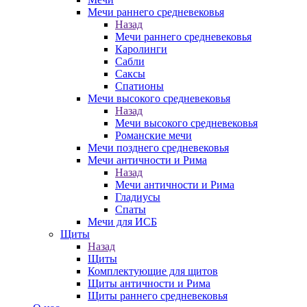
Мечи раннего средневековья
Назад
Мечи раннего средневековья
Каролинги
Сабли
Саксы
Спатионы
Мечи высокого средневековья
Назад
Мечи высокого средневековья
Романские мечи
Мечи позднего средневековья
Мечи античности и Рима
Назад
Мечи античности и Рима
Гладиусы
Спаты
Мечи для ИСБ
Щиты
Назад
Щиты
Комплектующие для щитов
Щиты античности и Рима
Щиты раннего средневековья