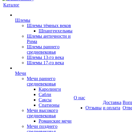
Каталог
Шлемы
Шлемы тёмных веков
Шпангенхельмы
Шлемы античности и
Рима
Шлемы раннего
средневековья
Шлемы 13-го века
Шлемы 17-го века
Мечи
Мечи раннего
средневековья
Каролинги
Сабли
О нас
Саксы
Доставка
Вопр
Спатионы
Отзывы
и оплата
Отв
Мечи высокого
средневековья
Романские мечи
Мечи позднего
средневековья