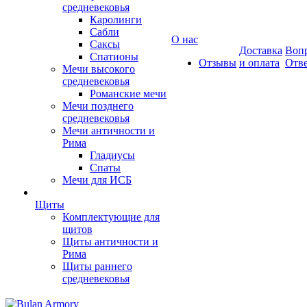
средневековья
Каролинги
Сабли
О нас
Саксы
Доставка
Вопр
Спатионы
Отзывы
и оплата
Отв
Мечи высокого
средневековья
Романские мечи
Мечи позднего
средневековья
Мечи античности и
Рима
Гладиусы
Спаты
Мечи для ИСБ
Щиты
Комплектующие для
щитов
Щиты античности и
Рима
Щиты раннего
средневековья