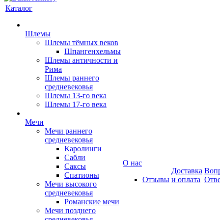
Каталог
Шлемы
Шлемы тёмных веков
Шпангенхельмы
Шлемы античности и
Рима
Шлемы раннего
средневековья
Шлемы 13-го века
Шлемы 17-го века
Мечи
Мечи раннего
средневековья
Каролинги
Сабли
О нас
Саксы
Доставка
Вопр
Спатионы
Отзывы
и оплата
Отв
Мечи высокого
средневековья
Романские мечи
Мечи позднего
средневековья