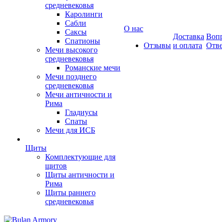
средневековья
Каролинги
Сабли
О нас
Саксы
Доставка
Вопр
Спатионы
Отзывы
и оплата
Отв
Мечи высокого
средневековья
Романские мечи
Мечи позднего
средневековья
Мечи античности и
Рима
Гладиусы
Спаты
Мечи для ИСБ
Щиты
Комплектующие для
щитов
Щиты античности и
Рима
Щиты раннего
средневековья