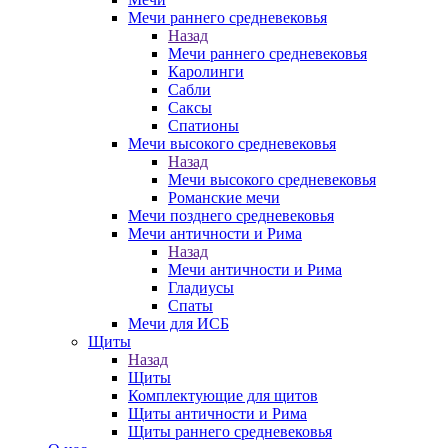
Мечи раннего средневековья
Назад
Мечи раннего средневековья
Каролинги
Сабли
Саксы
Спатионы
Мечи высокого средневековья
Назад
Мечи высокого средневековья
Романские мечи
Мечи позднего средневековья
Мечи античности и Рима
Назад
Мечи античности и Рима
Гладиусы
Спаты
Мечи для ИСБ
Щиты
Назад
Щиты
Комплектующие для щитов
Щиты античности и Рима
Щиты раннего средневековья