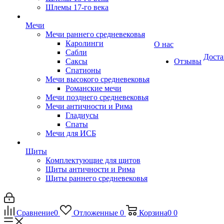
Шлемы 17-го века
Мечи
Мечи раннего средневековья
Каролинги
О нас
Сабли
Доста
Саксы
Отзывы
Спатионы
Мечи высокого средневековья
Романские мечи
Мечи позднего средневековья
Мечи античности и Рима
Гладиусы
Спаты
Мечи для ИСБ
Щиты
Комплектующие для щитов
Щиты античности и Рима
Щиты раннего средневековья
Сравнение
0
Отложенные
0
Корзина
0
0