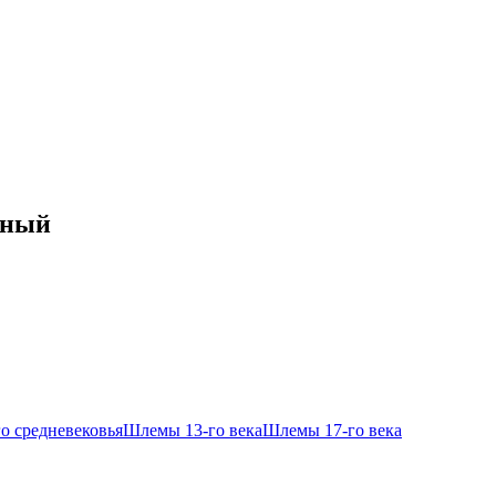
нный
о средневековья
Шлемы 13-го века
Шлемы 17-го века