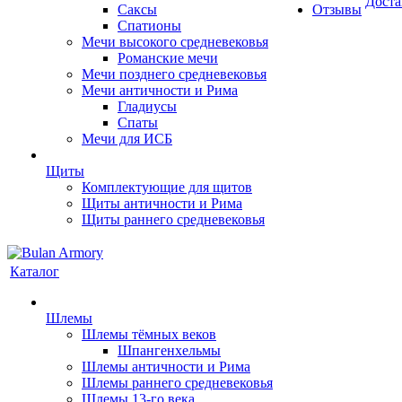
Доста
Саксы
Отзывы
Спатионы
Мечи высокого средневековья
Романские мечи
Мечи позднего средневековья
Мечи античности и Рима
Гладиусы
Спаты
Мечи для ИСБ
Щиты
Комплектующие для щитов
Щиты античности и Рима
Щиты раннего средневековья
Каталог
Шлемы
Шлемы тёмных веков
Шпангенхельмы
Шлемы античности и Рима
Шлемы раннего средневековья
Шлемы 13-го века