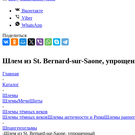
Вконтакте
Viber
WhatsApp
Поделиться
Шлем из St. Bernard-sur-Saone, упроще
Главная
-
Каталог
-
Шлемы
Шлемы
Мечи
Щиты
-
Шлемы тёмных веков
Шлемы тёмных веков
Шлемы античности и Рима
Шлемы раннег
-
Шпангенхельмы
-
Шлем из St. Bernard-sur-Saone, упрощенный