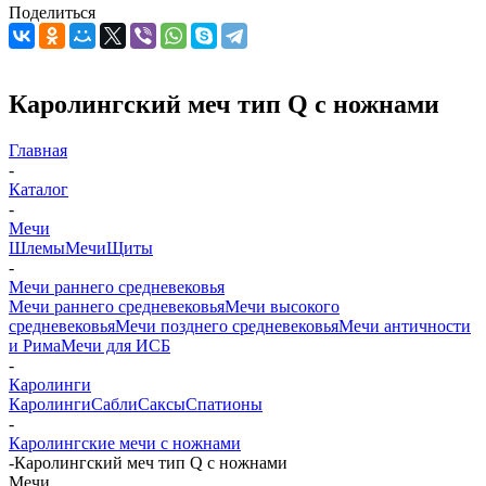
Поделиться
Каролингский меч тип Q с ножнами
Главная
-
Каталог
-
Мечи
Шлемы
Мечи
Щиты
-
Мечи раннего средневековья
Мечи раннего средневековья
Мечи высокого
средневековья
Мечи позднего средневековья
Мечи античности
и Рима
Мечи для ИСБ
-
Каролинги
Каролинги
Сабли
Саксы
Спатионы
-
Каролингские мечи с ножнами
-
Каролингский меч тип Q с ножнами
Мечи