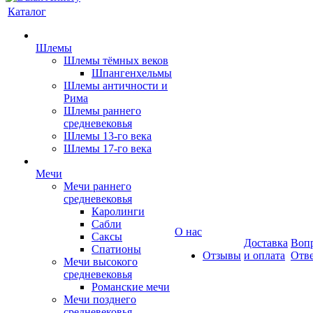
Каталог
Шлемы
Шлемы тёмных веков
Шпангенхельмы
Шлемы античности и
Рима
Шлемы раннего
средневековья
Шлемы 13-го века
Шлемы 17-го века
Мечи
Мечи раннего
средневековья
Каролинги
Сабли
О нас
Саксы
Доставка
Вопр
Спатионы
Отзывы
и оплата
Отв
Мечи высокого
средневековья
Романские мечи
Мечи позднего
средневековья