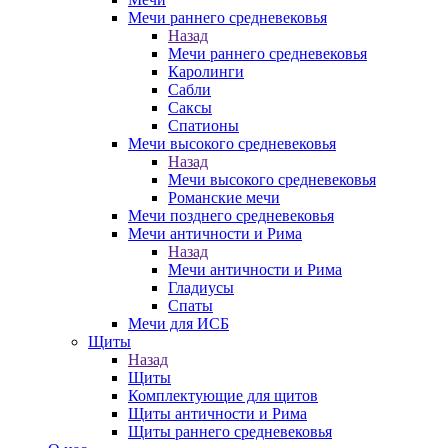
Мечи раннего средневековья
Назад
Мечи раннего средневековья
Каролинги
Сабли
Саксы
Спатионы
Мечи высокого средневековья
Назад
Мечи высокого средневековья
Романские мечи
Мечи позднего средневековья
Мечи античности и Рима
Назад
Мечи античности и Рима
Гладиусы
Спаты
Мечи для ИСБ
Щиты
Назад
Щиты
Комплектующие для щитов
Щиты античности и Рима
Щиты раннего средневековья