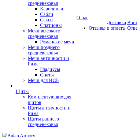
средневековья
Каролинги
Сабли
О нас
Саксы
Доставка
Вопр
Спатионы
Отзывы
и оплата
Отв
Мечи высокого
средневековья
Романские мечи
Мечи позднего
средневековья
Мечи античности и
Рима
Гладиусы
Спаты
Мечи для ИСБ
Щиты
Комплектующие для
щитов
Щиты античности и
Рима
Щиты раннего
средневековья